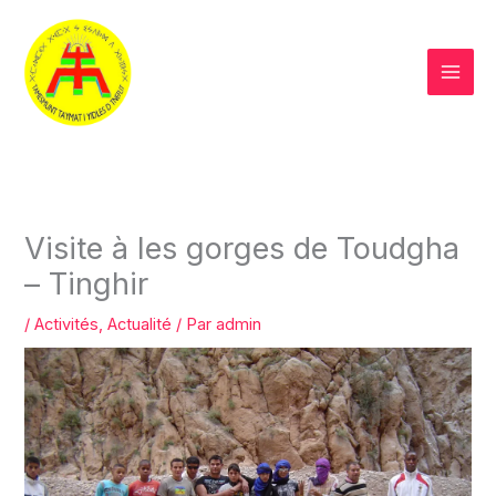
Aller
au
contenu
Visite à les gorges de Toudgha
– Tinghir
/
Activités
,
Actualité
/ Par
admin