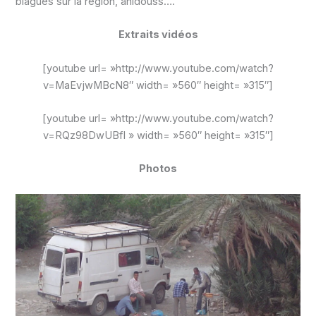
blagues sur la région, ahidouss….
Extraits vidéos
[youtube url= »http://www.youtube.com/watch?
v=MaEvjwMBcN8″ width= »560″ height= »315″]
[youtube url= »http://www.youtube.com/watch?
v=RQz98DwUBfI » width= »560″ height= »315″]
Photos