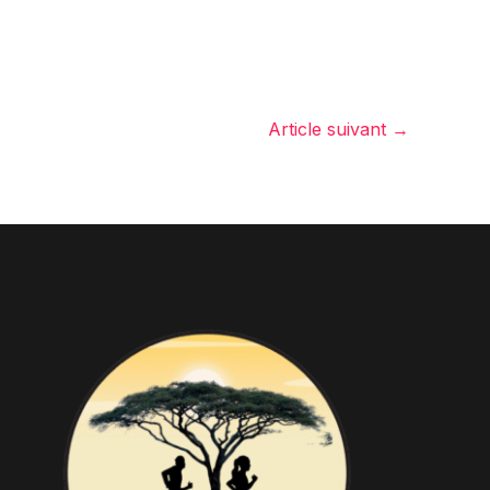
Article suivant
→