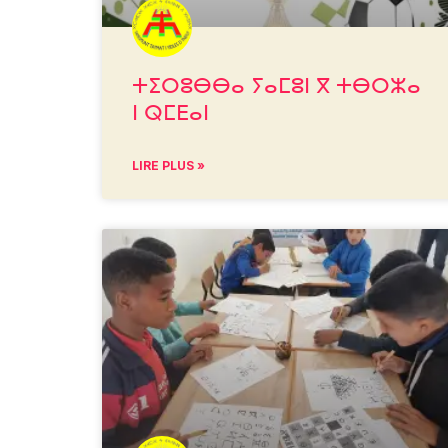
ⵜⵉⵔⵓⴱⴱⴰ ⵢⴰⵎⵓⵏ ⴳ ⵜⴱⵔⵣⴰ
ⵏ ⵕⵎⴹⴰⵏ
LIRE PLUS »