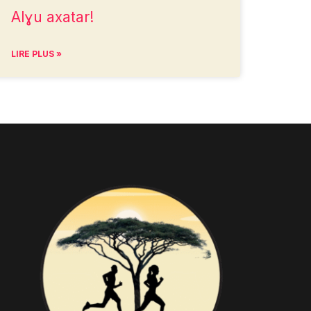
Alɣu axatar!
LIRE PLUS »