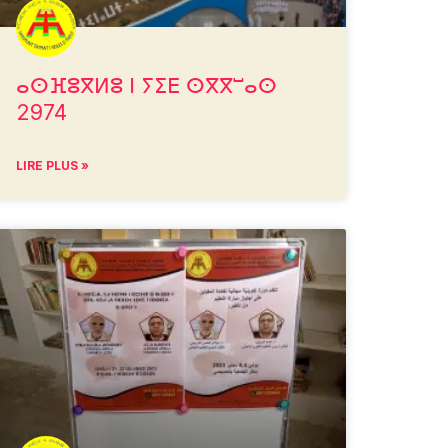
ⴰⵙⴼⵓⴳⵍⵓ ⵏ ⵢⵉⴹ ⵙⴳⴳⵯⴰⵙ
2974
LIRE PLUS »