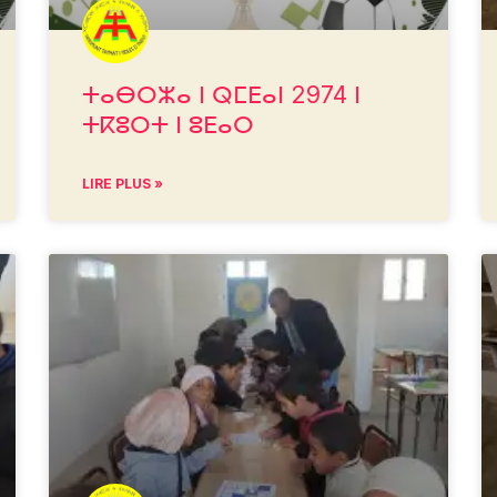
ⵜⴰⴱⵔⵣⴰ ⵏ ⵕⵎⴹⴰⵏ 2974 ⵏ
ⵜⴽⵓⵔⵜ ⵏ ⵓⴹⴰⵔ
LIRE PLUS »