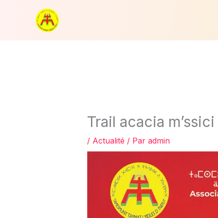
Aller
au
contenu
Trail acacia m’ssic
/
Actualité
/ Par
admin