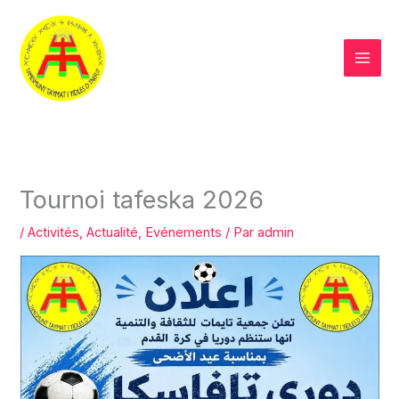
Aller
au
contenu
Tournoi tafeska 2026
/
Activités
,
Actualité
,
Evénements
/ Par
admin