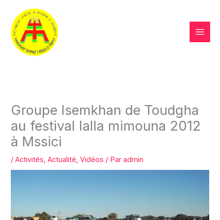
Aller
au
contenu
Groupe Isemkhan de Toudgha
au festival lalla mimouna 2012
à Mssici
/
Activités
,
Actualité
,
Vidéos
/ Par
admin