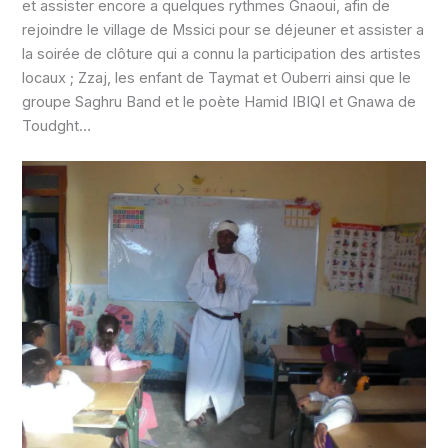
et assister encore a quelques rythmes Gnaoui, afin de
rejoindre le village de Mssici pour se déjeuner et assister a
la soirée de clôture qui a connu la participation des artistes
locaux ; Zzaj, les enfant de Taymat et Ouberri ainsi que le
groupe Saghru Band et le poète Hamid IBIQI et Gnawa de
Toudght…