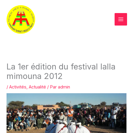
Aller
au
contenu
La 1er édition du festival lalla
mimouna 2012
/
Activités
,
Actualité
/ Par
admin